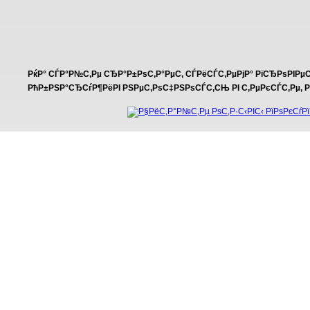
РќР° СЃР°Р№С‚Рµ СЂР°Р±РѕС‚Р°РµС‚ СЃРёСЃС‚РµРјР° РїСЂРѕРІРµ
РћР±РЅР°СЂСѓР¶РёРІ РЅРµС‚РѕС‡РЅРѕСЃС‚СЊ РІ С‚РµРєСЃС‚Рµ, РІС‹