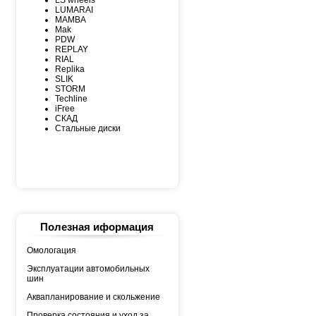
LUMARAI
MAMBA
Mak
PDW
REPLAY
RIAL
Replika
SLIK
STORM
Techline
iFree
СКАД
Стальные диски
Полезная иформация
Омологация
Эксплуатации автомобильных
шин
Аквапланирование и скольжение
Проверка состояния и уход за