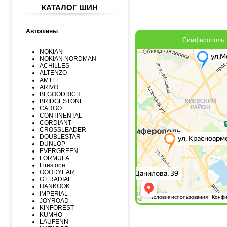
КАТАЛОГ ШИН
Автошины
Симферополь
NOKIAN
NOKIAN NORDMAN
ACHILLES
ALTENZO
AMTEL
ARIVO
BFGOODRICH
BRIDGESTONE
CARGO
CONTINENTAL
CORDIANT
CROSSLEADER
DOUBLESTAR
DUNLOP
EVERGREEN
FORMULA
Firestone
GOODYEAR
GT RADIAL
HANKOOK
IMPERIAL
JOYROAD
KINFOREST
KUMHO
LAUFENN