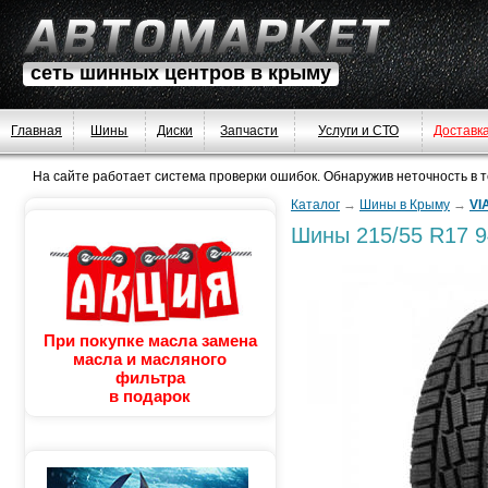
сеть шинных центров в крыму
Главная
Шины
Диски
Запчасти
Услуги и СТО
Доставк
На сайте работает система проверки ошибок. Обнаружив неточность в тек
Каталог
→
Шины в Крыму
→
VI
Шины
215/55 R17 9
При покупке масла замена
масла и масляного
фильтра
в подарок