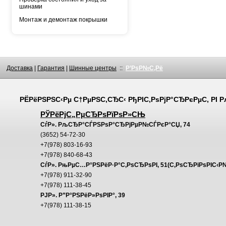
шинами
Монтаж и демонтаж покрышки
Доставка
|
Гарантия
|
Шинные центры
::
Р’РѕР№С‚Рё
РЁРёРЅРЅС‹Рµ С†РµРЅС‚СЂС‹
РђРІС‚РѕРјР°СЂРєРµС‚
РІ 
РЎРёРјС„РµСЂРѕРїРѕР»СЊ
СѓР». РљСЂР°СЃРЅРѕР°СЂРјРµР№СЃРєР°СЏ, 74
(3652) 54-72-30
+7(978) 803-16-93
+7(978) 840-68-43
СѓР». РњРµС…Р°РЅРёР·Р°С‚РѕСЂРѕРІ, 51(С‚РѕСЂРіРѕРІС‹Р
+7(978) 911-32-90
+7(978) 111-38-45
РЈР». Р”Р°РЅРёР»РѕРІР°, 39
+7(978) 111-38-15