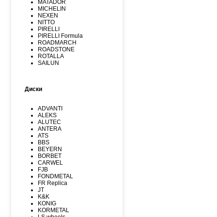
MATADOR
MICHELIN
NEXEN
NITTO
PIRELLI
PIRELLI Formula
ROADMARCH
ROADSTONE
ROTALLA
SAILUN
SATOYA
SAVA
SUNFULL
Диски
TIGAR
TORQUE
TOURADOR
ADVANTI
TOYO
ALEKS
TRACMAX
ALUTEC
TUNGA
ANTERA
VIATTI
ATS
VREDЕSTEIN
BBS
WESTLAKE
BEYERN
WINDFORCE
BORBET
YOKOHAMA
CARWEL
АШК
FJB
БЕЛШИНА
FONDMETAL
КАМА
FR Replica
Росава
JT
K&K
KONIG
KORMETAL
LS wheels